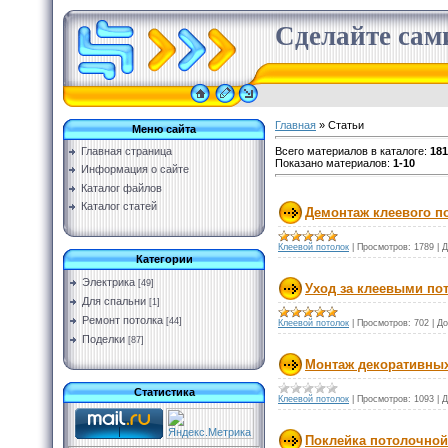
Сделайте сами
Главная
»
Статьи
Меню сайта
Всего материалов в каталоге
:
181
Главная страница
Показано материалов
:
1-10
Информация о сайте
Каталог файлов
Каталог статей
Демонтаж клеевого п
Клеевой потолок
|
Просмотров:
1789
|
Д
Категории
Электрика
[49]
Уход за клеевыми по
Для спальни
[1]
Ремонт потолка
[44]
Клеевой потолок
|
Просмотров:
702
|
До
Поделки
[87]
Монтаж декоративны
Статистика
Клеевой потолок
|
Просмотров:
1093
|
Д
Поклейка потолочной