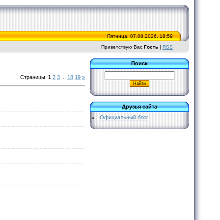
Пятница, 07.08.2026, 18:59
Приветствую Вас
Гость
|
RSS
Поиск
Страницы
:
1
2
3
...
18
19
»
Друзья сайта
Официальный блог