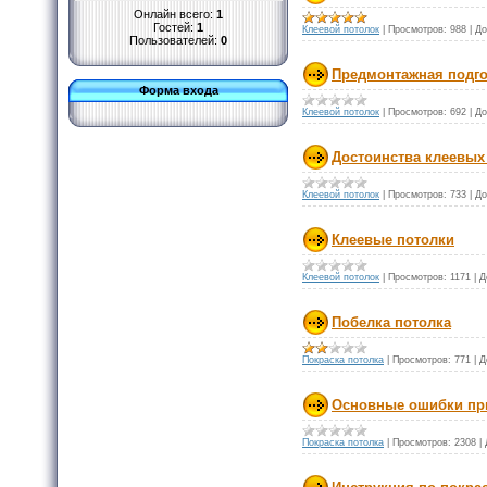
Онлайн всего:
1
Гостей:
1
Клеевой потолок
|
Просмотров:
988
|
До
Пользователей:
0
Предмонтажная подго
Форма входа
Клеевой потолок
|
Просмотров:
692
|
До
Достоинства клеевых
Клеевой потолок
|
Просмотров:
733
|
До
Клеевые потолки
Клеевой потолок
|
Просмотров:
1171
|
Д
Побелка потолка
Покраска потолка
|
Просмотров:
771
|
Д
Основные ошибки при
Покраска потолка
|
Просмотров:
2308
|